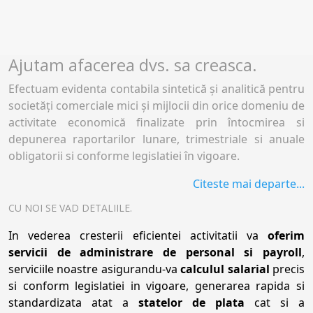
Ajutam afacerea dvs. sa creasca.
Efectuam evidenta contabila sintetică şi analitică pentru
societăţi comerciale mici şi mijlocii din orice domeniu de
activitate economică finalizate prin întocmirea si
depunerea raportarilor lunare, trimestriale si anuale
obligatorii si conforme legislatiei în vigoare.
Citeste mai departe...
CU NOI SE VAD DETALIILE.
In vederea cresterii eficientei activitatii va
oferim
servicii de administrare de personal si payroll
,
serviciile noastre asigurandu-va
calculul salarial
precis
si conform legislatiei in vigoare, generarea rapida si
standardizata atat a
statelor de plata
cat si a