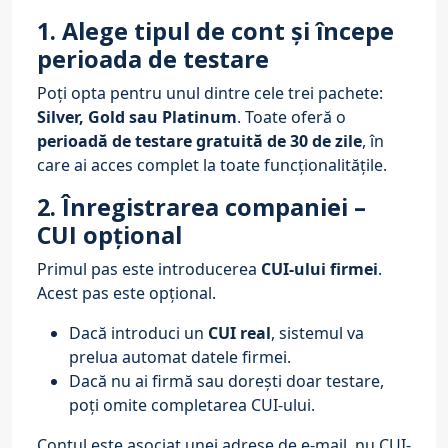
1. Alege tipul de cont și începe
perioada de testare
Poți opta pentru unul dintre cele trei pachete:
Silver, Gold sau Platinum
. Toate oferă o
perioadă de testare gratuită de 30 de zile
, în
care ai acces complet la toate funcționalitățile.
2. Înregistrarea companiei –
CUI opțional
Primul pas este introducerea
CUI-ului firmei
.
Acest pas este opțional.
Dacă introduci un
CUI real
, sistemul va
prelua automat datele firmei.
Dacă nu ai firmă sau dorești doar testare,
poți omite completarea CUI-ului.
Contul este asociat unei adrese de e-mail, nu CUI-