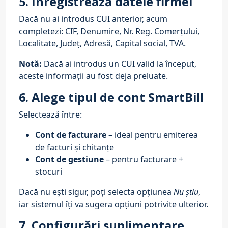
5. Înregistrează datele firmei
Dacă nu ai introdus CUI anterior, acum
completezi: CIF, Denumire, Nr. Reg. Comerțului,
Localitate, Județ, Adresă, Capital social, TVA.
Notă:
Dacă ai introdus un CUI valid la început,
aceste informații au fost deja preluate.
6. Alege tipul de cont SmartBill
Selectează între:
Cont de facturare
– ideal pentru emiterea
de facturi și chitanțe
Cont de gestiune
– pentru facturare +
stocuri
Dacă nu ești sigur, poți selecta opțiunea
Nu știu
,
iar sistemul îți va sugera opțiuni potrivite ulterior.
7. Configurări suplimentare